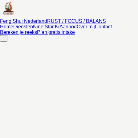
Feng Shui Nederland
RUST / FOCUS / BALANS
Home
Diensten
Nine Star Ki
Aanbod
Over mij
Contact
Bereken je reeks
Plan gratis intake
=