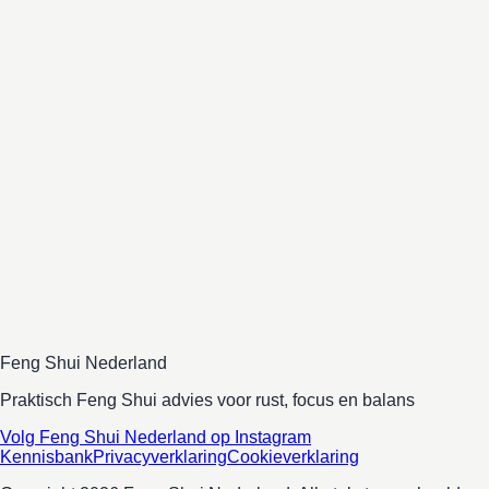
Star Ki?
Feng Shui kijkt vooral naar de invloed van een ruimte en
omgeving. Nine Star Ki richt zich meer op de energie van
mensen zelf. Juist de combinatie van die twee geeft vaak veel
verdieping.
Feng Shui Nederland
Praktisch Feng Shui advies voor rust, focus en balans
Volg Feng Shui Nederland op Instagram
Kennisbank
Privacyverklaring
Cookieverklaring