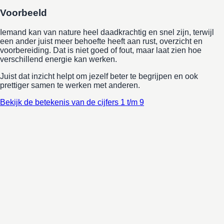
Betekenis van de cijfers 1 t/m 9
Lees wat de BaGua is
Voorbeeld
Iemand kan van nature heel daadkrachtig en snel zijn, terwijl
een ander juist meer behoefte heeft aan rust, overzicht en
voorbereiding. Dat is niet goed of fout, maar laat zien hoe
verschillend energie kan werken.
Juist dat inzicht helpt om jezelf beter te begrijpen en ook
prettiger samen te werken met anderen.
Bekijk de betekenis van de cijfers 1 t/m 9